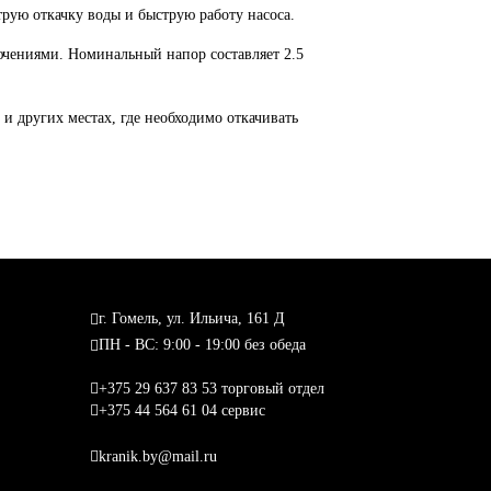
трую откачку воды и быструю работу насоса.
лючениями. Номинальный напор составляет 2.5
 других местах, где необходимо откачивать
г. Гомель, ул. Ильича, 161 Д
ПН - ВС: 9:00 - 19:00 без обеда
+375 29 637 83 53 торговый отдел
+375 44 564 61 04 сервис
kranik.by@mail.ru