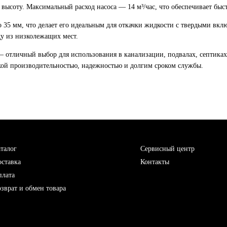
высоту. Максимальный расход насоса — 14 м³/час, что обеспечивает быс
о 35 мм, что делает его идеальным для откачки жидкости с твердыми вк
ду из низколежащих мест.
личный выбор для использования в канализации, подвалах, септиках и
окой производительностью, надежностью и долгим сроком службы.
талог
Сервисный центр
ставка
Контакты
плата
зврат и обмен товара